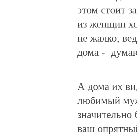
этом стоит з
из женщин хо
не жалко, ве
дома - думаю
А дома их ви
любимый муж
значительно 
ваш опрятный