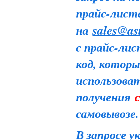
прайс-лист
sales@as
на
с прайс-ли
код, котор
использова
получения
с
самовывозе.
В запросе 