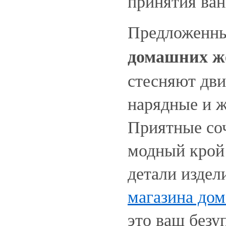
принятия ван
Предложенны
домашних ж
стесняют дви
нарядные и 
Приятные соч
модный крой
детали изде
магазина до
это ваш безу