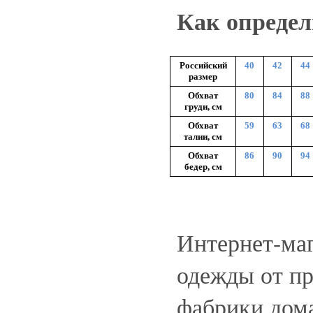
Как определ
Российский
40
42
44
размер
Обхват
80
84
88
груди, см
Обхват
59
63
68
талии, см
Обхват
86
90
94
бедер, см
Интернет-ма
одежды от пр
фабрики дом