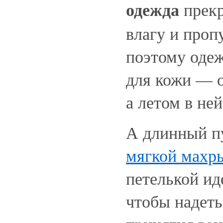
одежда
прекр
влагу и проп
поэтому одеж
для кожи — о
а летом в ней
А длинный 
мягкой махр
петелькой ид
чтобы надеть