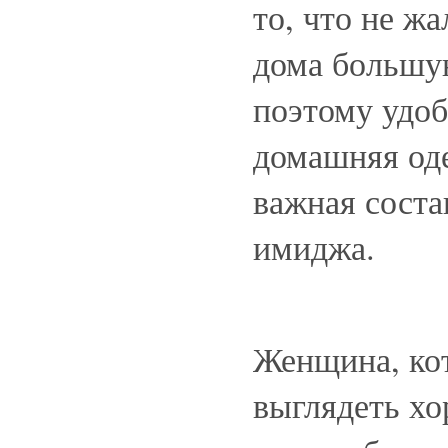
то, что не ж
дома большу
поэтому удоб
домашняя од
важная сост
имиджа.
Женщина, ко
выглядеть хо