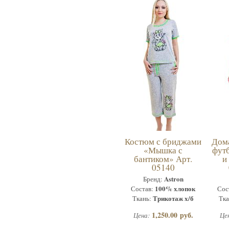
Костюм с бриджами
Дом
«Мышка с
футб
бантиком» Арт.
и
05140
Astron
Бренд:
100% хлопок
Состав:
Сос
Трикотаж х/б
Ткань:
Тка
1,250.00 руб.
Цена:
Це