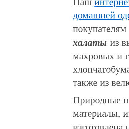
Наш
интерне
домашней о
покупателям
халаты
из в
махровых и 
хлопчатобума
также из вел
Природные н
материалы, и
изготовлена