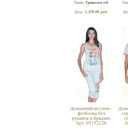
Трикотаж х/б
Ткань:
Тка
1,250.00 руб.
Цена:
Це
Домашний костюм -
Дом
футболка без
се
рукавов и бриджи.
с
Арт. 05152126
А