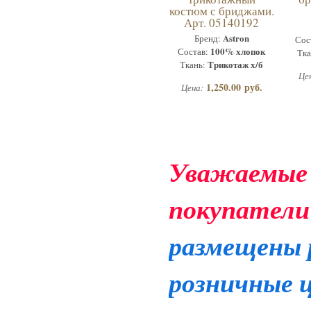
костюм с бриджами.
Арт. 05140192
Astron
Бренд:
Сос
100% хлопок
Состав:
Тка
Трикотаж х/б
Ткань:
Це
1,250.00 руб.
Цена:
Уважаемые
покупатели
размещены 
розничные 