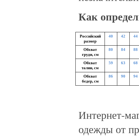
Как определ
Российский
40
42
44
размер
Обхват
80
84
88
груди, см
Обхват
59
63
68
талии, см
Обхват
86
90
94
бедер, см
Интернет-ма
одежды от пр