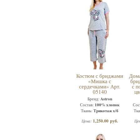
Костюм с бриджами
Дом
«Мишка с
бри
сердечками» Арт.
с п
05140
цв
Astron
Бренд:
100% хлопок
Состав:
Сос
Трикотаж х/б
Ткань:
Тка
1,250.00 руб.
Цена:
Це