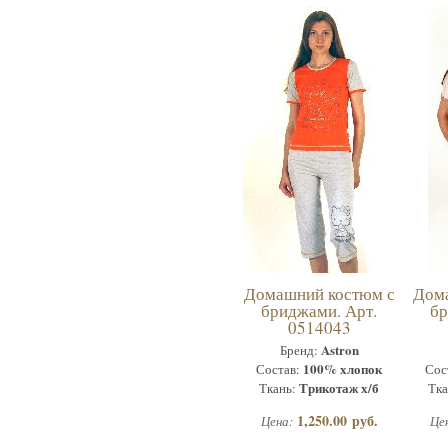
Домашний костюм с
Дом
бриджами. Арт.
бр
0514043
Astron
Бренд:
100% хлопок
Состав:
Сос
Трикотаж х/б
Ткань:
Тка
1,250.00 руб.
Цена:
Це