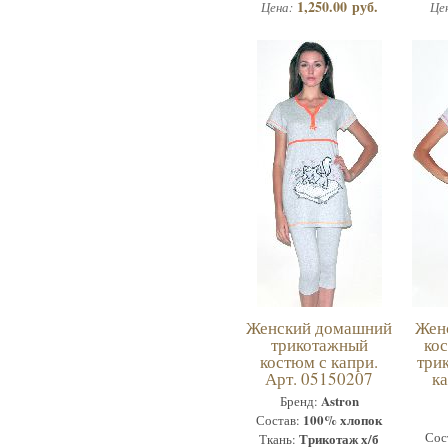
1,250.00 руб.
Цена:
Це
Женский домашний
Жен
трикотажный
кос
костюм с капри.
три
Арт. 05150207
к
Astron
Бренд:
100% хлопок
Состав:
Сос
Трикотаж х/б
Ткань: