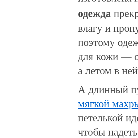
одежда
прекр
влагу и проп
поэтому одеж
для кожи — о
а летом в ней
А длинный 
мягкой махр
петелькой ид
чтобы надеть