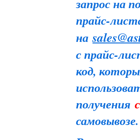
запрос на п
прайс-лист
sales@as
на
с прайс-ли
код, котор
использова
получения
с
самовывозе.