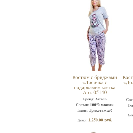
Костюм с бриджами
Кос
«Лисичка с
«До
подарками» клетка
Арт. 05140
Astron
Бренд:
Сос
100% хлопок
Состав:
Тка
Трикотаж х/б
Ткань:
Це
1,250.00 руб.
Цена: