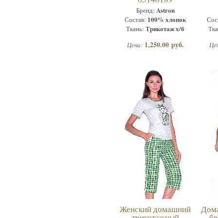
Astron
Бренд:
100% хлопок
Состав:
Сос
Трикотаж х/б
Ткань:
Тка
1,250.00 руб.
Цена:
Це
Женский домашний
Дом
трикотажный
бр